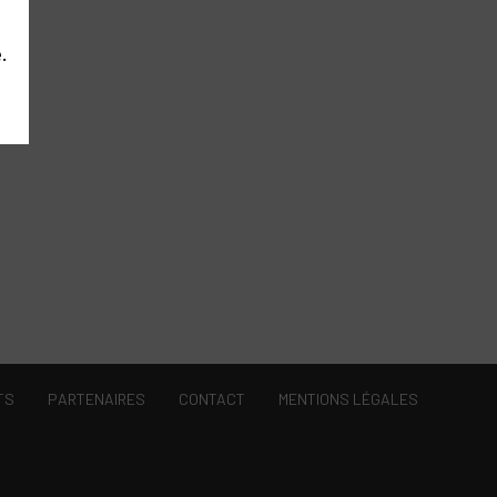
.
TS
PARTENAIRES
CONTACT
MENTIONS LÉGALES