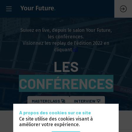
Suivez en live, depuis le salon Your Future,
les conférences.
Visionnez les replay de l'édition 2022 en
cliquant
ici
LES
CONFÉRENCES
MASTERCLASS 🚀
INTERVIEW 💡
A propos des cookies sur ce site
Ce site utilise des cookies visant à
améliorer votre expérience.