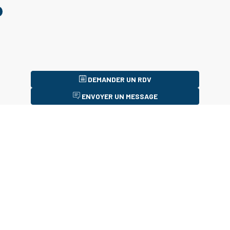
DEMANDER UN RDV
ENVOYER UN MESSAGE
Description
École
de
commerce
offrant
des
formations
exclusivement
en
alternance
pour