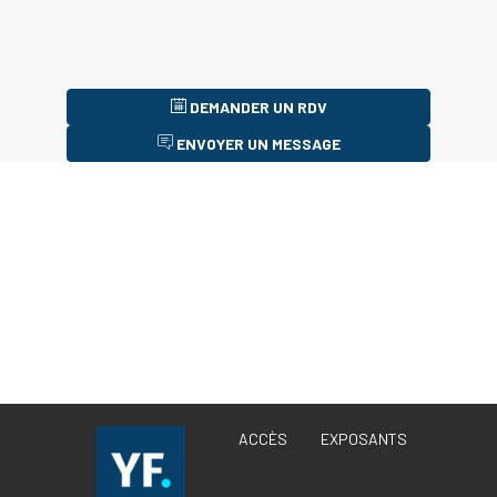
DEMANDER UN RDV
ENVOYER UN MESSAGE
Description
Notre
mission
?
Rendre
l’assurance
transparente
et
impactante
ACCÈS
EXPOSANTS