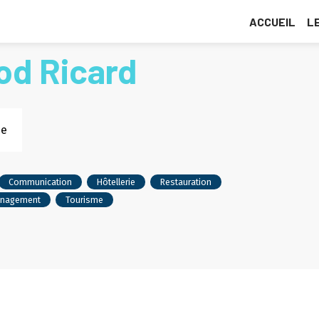
ACCUEIL
L
od Ricard
se
Communication
Hôtellerie
Restauration
nagement
Tourisme