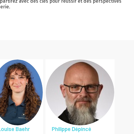
partirez avec des clés pour réussir et des perspectives
erie.
LB
PD
Louise
Baehr
Philippe
Dépincé