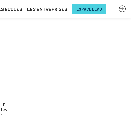
ES ÉCOLES
LES ENTREPRISES
ESPACE LEAD
lin
 les
ur