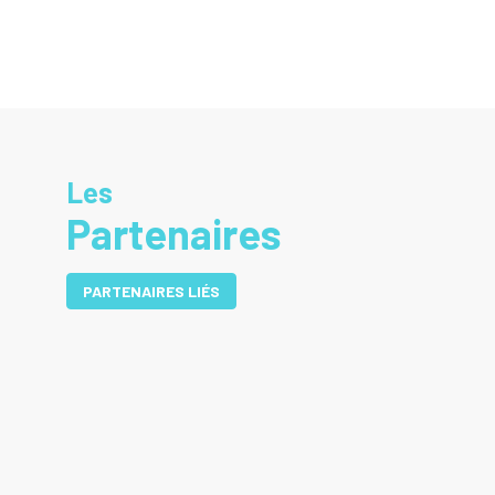
Les
Partenaires
PARTENAIRES LIÉS
DE
UN
RD
EN
UN
ME