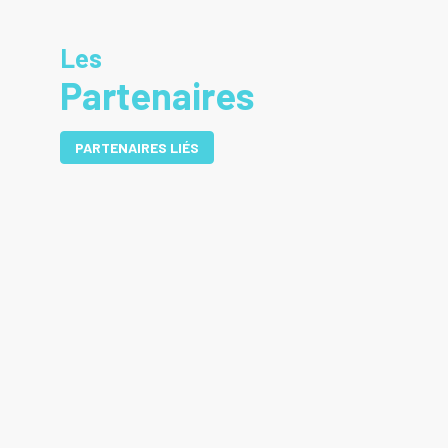
Les
Partenaires
PARTENAIRES LIÉS
DE
UN
RD
EN
UN
ME
DE
UN
RD