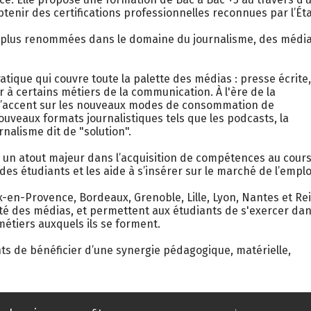
tenir des certifications professionnelles reconnues par l’Éta
 les plus renommées dans le domaine du journalisme, des médi
atique qui couvre toute la palette des médias : presse écrite,
r à certains métiers de la communication. À l'ère de la
et l’accent sur les nouveaux modes de consommation de
nouveaux formats journalistiques tels que les podcasts, la
nalisme dit de "solution".
ue un atout majeur dans l’acquisition de compétences au cour
 des étudiants et les aide à s’insérer sur le marché de l’emplo
ix-en-Provence, Bordeaux, Grenoble, Lille, Lyon, Nantes et Re
é des médias, et permettent aux étudiants de s'exercer da
métiers auxquels ils se forment.
nts de bénéficier d’une synergie pédagogique, matérielle,