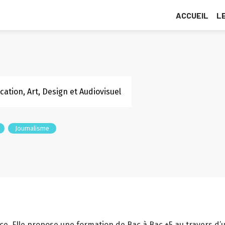
ACCUEIL
L
tion, Art, Design et Audiovisuel
Journalisme
nce. Elle propose une formation de Bac à Bac +5 au travers d’