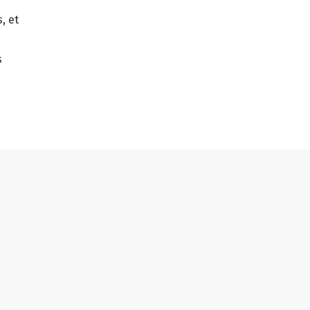
, et
s