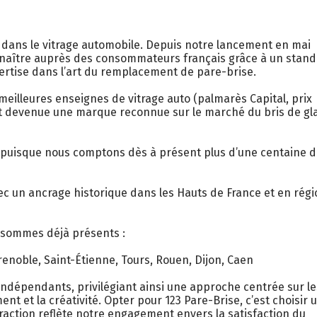
 dans le vitrage automobile. Depuis notre lancement en mai
onnaître auprès des consommateurs français grâce à un stan
pertise dans l’art du remplacement de pare-brise.
eilleures enseignes de vitrage auto (palmarès Capital, prix
est devenue une marque reconnue sur le marché du bris de gl
e puisque nous comptons dès à présent plus d’une centaine 
ec un ancrage historique dans les Hauts de France et en régi
 sommes déjà présents :
renoble, Saint-Étienne, Tours, Rouen, Dijon, Caen
ndépendants, privilégiant ainsi une approche centrée sur le
nt et la créativité. Opter pour 123 Pare-Brise, c’est choisir 
raction reflète notre engagement envers la satisfaction du