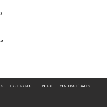
rs
,
co
TS
PARTENAIRES
CONTACT
MENTIONS LÉGALES