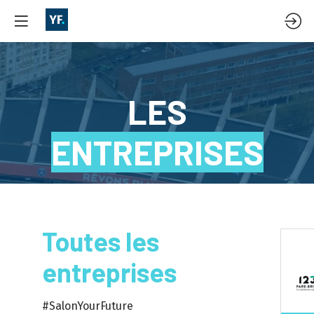
LES
ENTREPRISES
Toutes les
entreprises
#SalonYourFuture