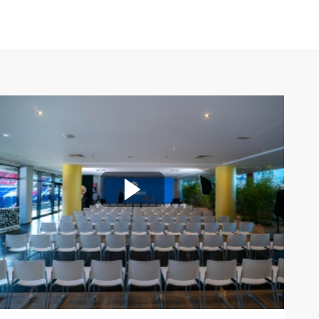
23 nov. 2024
15:10
-
15:40
Salle de conference
Digital College : une école qui place
l’innovation et l’expérience étudiante au
cœur de son...